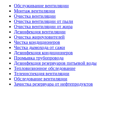
Обслуживание вентиляции
Монтаж вентиляции
Очистка вентиляции
Очистка вентиляции от пыли
Очистка вентиляции от жира
Дезинфекция вентиляции
Очистка жироуловителей
Чистка кондиционеров
Чистка дымохода от сажи
Дезинфекция кондиционеров
Промывка трубопровода
Дезинфекция резервуаров питьевой воды
Тепловизионное обследование
Телеинспекция вентиляции
Обследование вентиляции
Зачистка резервуара от нефтепродуктов
109263, г.Москва, ул 7-я Текстильщиков, д. 16, этаж №1,
помещ. I
Понедельник—пятница: 8:00–20:00
Суббота и воскресенье: 9:00–18:00
+7 (495) 104-63-99