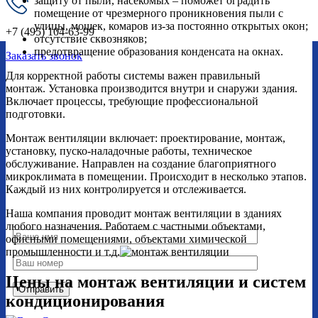
защиту от пыли, насекомых – поможет оградить
помещение от чрезмерного проникновения пыли с
улицы, мошек, комаров из-за постоянно открытых окон;
+7 (495) 104-63-99
отсутствие сквозняков;
предотвращение образования конденсата на окнах.
Заказать звонок
Для корректной работы системы важен правильный
монтаж. Установка производится внутри и снаружи здания.
Включает процессы, требующие профессиональной
Получите бесплатную
подготовки.
консультацию
Монтаж вентиляции включает: проектирование, монтаж,
установку, пуско-наладочные работы, техническое
обслуживание. Направлен на создание благоприятного
микроклимата в помещении. Происходит в несколько этапов.
Мы готовы помочью прямо сейчас!
Каждый из них контролируется и отслеживается.
Запишитесь на бесплатную консультацию.
Наша компания проводит монтаж вентиляции в зданиях
любого назначения. Работаем с частными объектами,
офисными помещениями, объектами химической
промышленности и т.д.
Цены на монтаж вентиляции и систем
кондиционирования